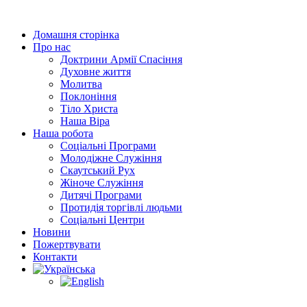
Перейти
до
Домашня сторінка
вмісту
Про нас
Доктрини Армії Спасіння
Духовне життя
Молитва
Поклоніння
Тіло Христа
Наша Віра
Наша робота
Соціальні Програми
Молодіжне Служіння
Скаутський Рух
Жіноче Cлужіння
Дитячі Програми
Протидія торгівлі людьми
Соціальні Центри
Новини
Пожертвувати
Контакти