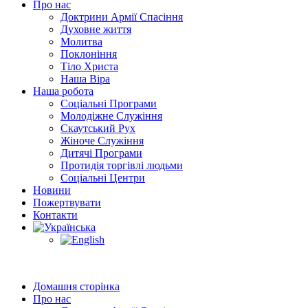
Про нас
Доктрини Армії Спасіння
Духовне життя
Молитва
Поклоніння
Тіло Христа
Наша Віра
Наша робота
Соціальні Програми
Молодіжне Служіння
Скаутський Рух
Жіноче Cлужіння
Дитячі Програми
Протидія торгівлі людьми
Соціальні Центри
Новини
Пожертвувати
Контакти
Домашня сторінка
Про нас