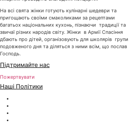
На всі свята жінки готують кулінарні шедеври та
пригощають своїми смаколиками за рецептами
багатьох національних кухонь, пізнаючи традиції та
звичаї різних народів світу. Жінки в Армії Спасіння
дбають про дітей, організовують для школярів групи
подовженого дня та діляться з ними всім, що послав
Господь.
Підтримайте нас
Пожертвувати
Наші Політики
Політика Конфіденційності
Положення та Умови
Політика щодо файлів cookie
Публічна оферта про надання добровільної
благодійної пожертви