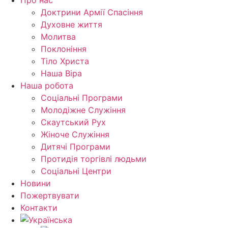
Про нас
Доктрини Армії Спасіння
Духовне життя
Молитва
Поклоніння
Тіло Христа
Наша Віра
Наша робота
Соціальні Програми
Молодіжне Служіння
Скаутський Рух
Жіноче Cлужіння
Дитячі Програми
Протидія торгівлі людьми
Соціальні Центри
Новини
Пожертвувати
Контакти