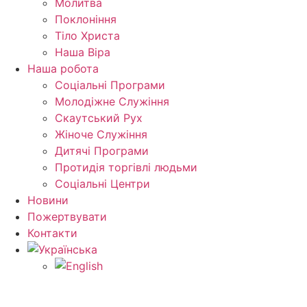
Молитва
Поклоніння
Тіло Христа
Наша Віра
Наша робота
Соціальні Програми
Молодіжне Служіння
Скаутський Рух
Жіноче Cлужіння
Дитячі Програми
Протидія торгівлі людьми
Соціальні Центри
Новини
Пожертвувати
Контакти