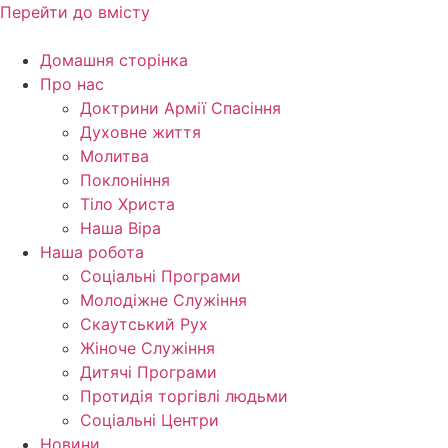
Перейти до вмісту
Домашня сторінка
Про нас
Доктрини Армії Спасіння
Духовне життя
Молитва
Поклоніння
Тіло Христа
Наша Віра
Наша робота
Соціальні Програми
Молодіжне Служіння
Скаутський Рух
Жіноче Cлужіння
Дитячі Програми
Протидія торгівлі людьми
Соціальні Центри
Новини