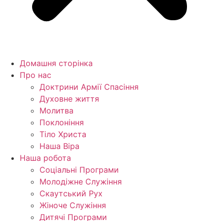
Домашня сторінка
Про нас
Доктрини Армії Спасіння
Духовне життя
Молитва
Поклоніння
Тіло Христа
Наша Віра
Наша робота
Соціальні Програми
Молодіжне Служіння
Скаутський Рух
Жіноче Cлужіння
Дитячі Програми