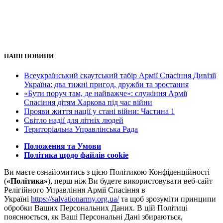
НАШІ НОВИНИ
Всеукраїнський скаутський табір Армії Спасіння Дивізії
Україна: два тижні пригод, дружби та зростання
«Бути поруч там, де найважче»: служіння Армії
Спасіння дітям Харкова під час війни
Прояви життя нації у стані війни: Частина 1
Світло надії для літніх людей
Територіальна Управлінська Рада
Положення та Умови
Політика щодо файлів cookie
Ви маєте ознайомитись з цією Політикою Конфіденційності
(
«Політика»
), перш ніж Ви будете використовувати веб-сайт
Релігійного Управління Армії Спасіння в
Україні
https://salvationarmy.org.ua/
та щоб зрозуміти принципи
обробки Ваших Персональних Даних. В цій Політиці
пояснюється, як Ваші Персональні Дані збираються,