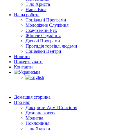
Тіло Христа
Наша Віра
Наша робота
Соціальні Програми
Молодіжне Служіння
Скаутський Рух
Жіноче Cлужіння
Дитячі Програми
Протидія торгівлі людьми
Соціальні Центри
Новини
Пожертвувати
Контакти
Домашня сторінка
Про нас
Доктрини Армії Спасіння
Духовне життя
Молитва
Поклоніння
Тіло Христа