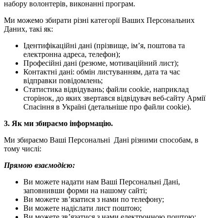
набору волонтерів, виконанні програм.
Ми можемо збирати різні категорії Ваших Персональних
Даних, такі як:
Ідентифікаційні дані (прізвище, ім’я, поштова та
електронна адреса, телефон);
Професійні дані (резюме, мотиваційний лист);
Контактні дані: обмін листуванням, дата та час
відправки повідомлень;
Статистика відвідувань; файли cookie, наприклад
сторінок, до яких звертався відвідувач веб-сайту Армії
Спасіння в Україні (детальніше про файли cookiе).
3. Як ми збираємо інформацію.
Ми збираємо Ваші Персональні Дані різними способам, в
тому числі:
Прямою взаємодією:
Ви можете надати нам Ваші Персональні Дані,
заповнивши форми на нашому сайті;
Ви можете зв’язатися з нами по телефону;
Ви можете надіслати лист поштою;
Ви можете зв’язатися з нами електронною поштою;