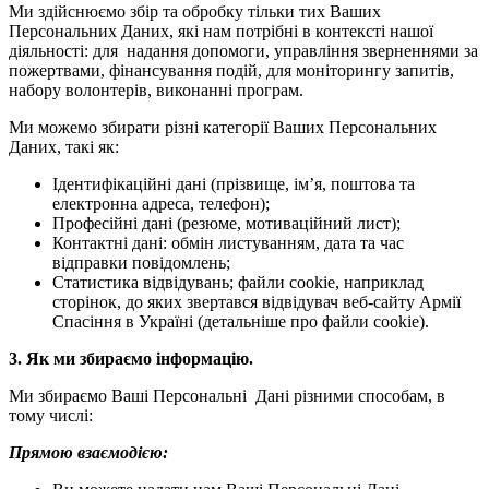
Ми здійснюємо збір та обробку тільки тих Ваших
Персональних Даних, які нам потрібні в контексті нашої
діяльності: для надання допомоги, управління зверненнями за
пожертвами, фінансування подій, для моніторингу запитів,
набору волонтерів, виконанні програм.
Ми можемо збирати різні категорії Ваших Персональних
Даних, такі як:
Ідентифікаційні дані (прізвище, ім’я, поштова та
електронна адреса, телефон);
Професійні дані (резюме, мотиваційний лист);
Контактні дані: обмін листуванням, дата та час
відправки повідомлень;
Статистика відвідувань; файли cookie, наприклад
сторінок, до яких звертався відвідувач веб-сайту Армії
Спасіння в Україні (детальніше про файли cookiе).
3. Як ми збираємо інформацію.
Ми збираємо Ваші Персональні Дані різними способам, в
тому числі:
Прямою взаємодією: