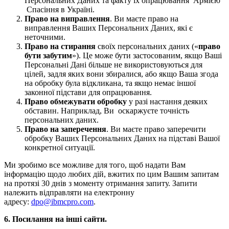
Персональних Даних та факту їх опрацювання Армією
Спасіння в Україні.
Право на виправлення
. Ви маєте право на
виправлення Ваших Персональних Даних, які є
неточними.
Право на стирання
своїх персональних даних («
право
бути забутим
»). Це може бути застосованим, якщо Ваші
Персональні Дані більше не використовуються для
цілей, задля яких вони збиралися, або якщо Ваша згода
на обробку була відкликана, та якщо немає іншої
законної підстави для опрацювання.
Право обмежувати обробку
у разі настання деяких
обставин. Наприклад, Ви оскаржуєте точність
персональних даних.
Право на заперечення
. Ви маєте право заперечити
обробку Ваших Персональних Даних на підставі Вашої
конкретної ситуації.
Ми зробимо все можливе для того, щоб надати Вам
інформацію щодо любих дій, вжитих по цим Вашим запитам
на протязі 30 днів з моменту отримання запиту. Запити
належить відправляти на електронну
адресу:
dpo@ibmcpro.com
.
6. Посилання на інші сайти.