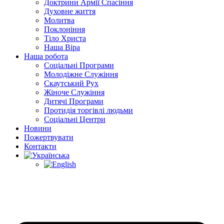
Доктрини Армії Спасіння
Духовне життя
Молитва
Поклоніння
Тіло Христа
Наша Віра
Наша робота
Соціальні Програми
Молодіжне Служіння
Скаутський Рух
Жіноче Cлужіння
Дитячі Програми
Протидія торгівлі людьми
Соціальні Центри
Новини
Пожертвувати
Контакти