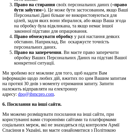
Право на стирання
своїх персональних даних («
право
бути забутим
»). Це може бути застосованим, якщо Ваші
Персональні Дані більше не використовуються для
цілей, задля яких вони збиралися, або якщо Ваша згода
на обробку була відкликана, та якщо немає іншої
законної підстави для опрацювання.
Право обмежувати обробку
у разі настання деяких
обставин. Наприклад, Ви оскаржуєте точність
персональних даних.
Право на заперечення
. Ви маєте право заперечити
обробку Ваших Персональних Даних на підставі Вашої
конкретної ситуації.
Ми зробимо все можливе для того, щоб надати Вам
інформацію щодо любих дій, вжитих по цим Вашим запитам
на протязі 30 днів з моменту отримання запиту. Запити
належить відправляти на електронну
адресу:
dpo@ibmcpro.com
.
6. Посилання на інші сайти.
Ми можемо розміщувати посилання на інші сайти, при
користуванні вами сторонніми сайтами та платформами
соціальних мереж, які не знаходяться під контролем Армії
Спасіння в Україні, ви маєте ознайомитися з Політикою