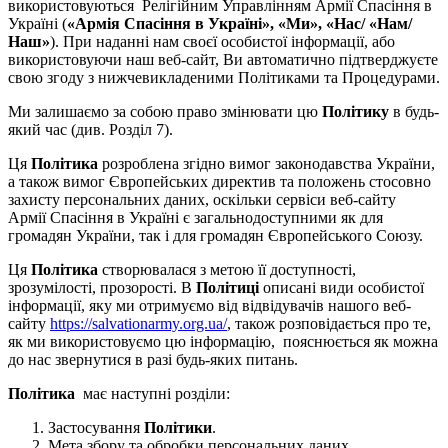
використовуються Релігійним Управлінням Армії Спасіння в
Україні (
«Армія Спасіння в Україні», «Ми», «Нас/
«Нам/
Наш»
). При наданні нам своєї особистої інформації, або
використовуючи наш веб-сайт, Ви автоматично підтверджуєте
свою згоду з нижчевикладеними Політиками та Процедурами.
Ми залишаємо за собою право змінювати цю
Політику
в будь-
який час (див. Розділ 7).
Ця
Політика
розроблена згідно вимог законодавства України,
а також вимог Європейських директив та положень стосовно
захисту персональних даних, оскільки сервіси веб-сайту
Армії Спасіння в Україні є загальнодоступними як для
громадян України, так і для громадян Європейського Союзу.
Ця
Політика
створювалася з метою її доступності,
зрозумілості, прозорості. В
Політиці
описані види особистої
інформації, яку ми отримуємо від відвідувачів нашого веб-
сайту
https://salvationarmy.org.ua/
, також розповідається про те,
як ми використовуємо цю інформацію, пояснюється як можна
до нас звернутися в разі будь-яких питань.
Політика
має наступні розділи:
Застосування
Політики
.
Мета збору та обробки персональних даних.