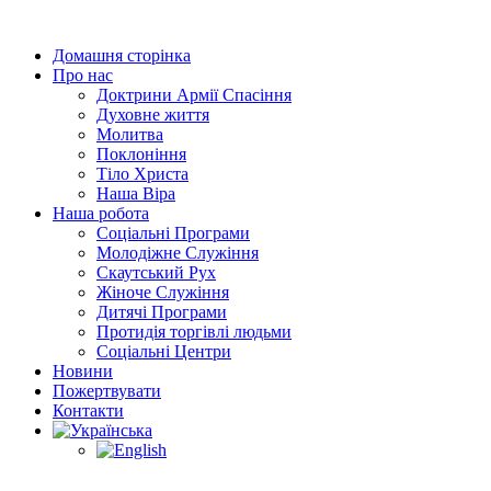
Перейти
до
Домашня сторінка
вмісту
Про нас
Доктрини Армії Спасіння
Духовне життя
Молитва
Поклоніння
Тіло Христа
Наша Віра
Наша робота
Соціальні Програми
Молодіжне Служіння
Скаутський Рух
Жіноче Cлужіння
Дитячі Програми
Протидія торгівлі людьми
Соціальні Центри
Новини
Пожертвувати
Контакти