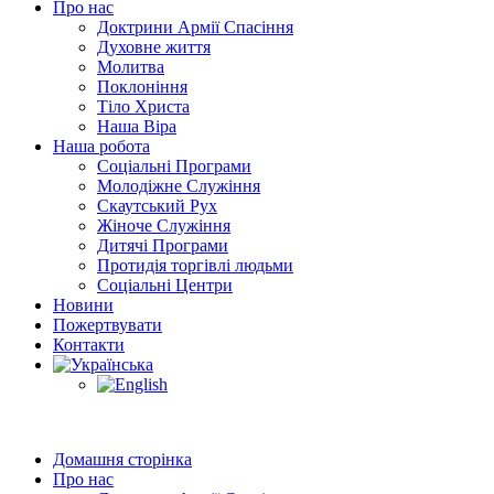
Про нас
Доктрини Армії Спасіння
Духовне життя
Молитва
Поклоніння
Тіло Христа
Наша Віра
Наша робота
Соціальні Програми
Молодіжне Служіння
Скаутський Рух
Жіноче Cлужіння
Дитячі Програми
Протидія торгівлі людьми
Соціальні Центри
Новини
Пожертвувати
Контакти
Домашня сторінка
Про нас