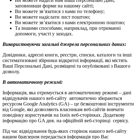
Ви можете надати нам Ваші Персональні Дані,
заповнивши форми на нашому сайті;
Ви можете зв’язатися з нами по телефону;
Ви можете надіслати лист поштою;
Ви можете зв’язатися з нами електронною поштою;
Та іншими способами, наприклад, при отриманні
допомоги, участі у заходах.
Використовуючи загальні джерела персональних даних:
Довідники, адресні книги, реєстри, списки, каталоги та інші
систематизовані збірники відкритої інформації, які містять
Ваші Персональні Дані, розміщені та опубліковані з Вашого
дозволу.
В автоматичному режимі:
Інформація, яка отримується в автоматичному режимі – дані
відвідувачів нашого веб-сайту автоматично збираються
ресурсом Google Analytics (GA) – це безкоштовні інструменти
від Google, які дозволяють власникам веб-сайтів вивчати
поведінку користувачів на їхніх веб-сторінках. Додаткову
інформацію про GA див. на офіційній веб-сторінці сервісу.
Під час відвідування будь-яких сторінок нашого веб-сайту
вашим браузером передається інформація про Вас