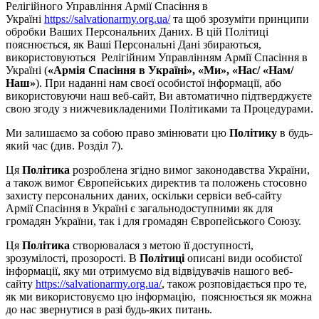
Релігійного Управління Армії Спасіння в
Україні
https://salvationarmy.org.ua/
та щоб зрозуміти принципи
обробки Ваших Персональних Даних. В цій Політиці
пояснюється, як Ваші Персональні Дані збираються,
використовуються Релігійним Управлінням Армії Спасіння в
Україні (
«Армія Спасіння в Україні», «Ми», «Нас/
«Нам/
Наш»
). При наданні нам своєї особистої інформації, або
використовуючи наш веб-сайт, Ви автоматично підтверджуєте
свою згоду з нижчевикладеними Політиками та Процедурами.
Ми залишаємо за собою право змінювати цю
Політику
в будь-
який час (див. Розділ 7).
Ця
Політика
розроблена згідно вимог законодавства України,
а також вимог Європейських директив та положень стосовно
захисту персональних даних, оскільки сервіси веб-сайту
Армії Спасіння в Україні є загальнодоступними як для
громадян України, так і для громадян Європейського Союзу.
Ця
Політика
створювалася з метою її доступності,
зрозумілості, прозорості. В
Політиці
описані види особистої
інформації, яку ми отримуємо від відвідувачів нашого веб-
сайту
https://salvationarmy.org.ua/
, також розповідається про те,
як ми використовуємо цю інформацію, пояснюється як можна
до нас звернутися в разі будь-яких питань.