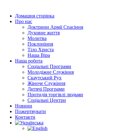
Перейти
до
Домашня сторінка
вмісту
Про нас
Доктрини Армії Спасіння
Духовне життя
Молитва
Поклоніння
Тіло Христа
Наша Віра
Наша робота
Соціальні Програми
Молодіжне Служіння
Скаутський Рух
Жіноче Cлужіння
Дитячі Програми
Протидія торгівлі людьми
Соціальні Центри
Новини
Пожертвувати
Контакти