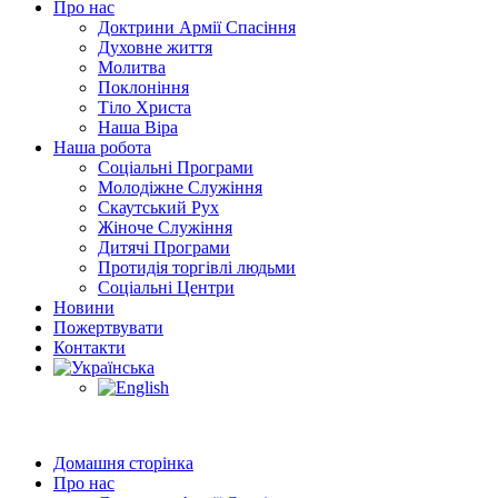
Про нас
Доктрини Армії Спасіння
Духовне життя
Молитва
Поклоніння
Тіло Христа
Наша Віра
Наша робота
Соціальні Програми
Молодіжне Служіння
Скаутський Рух
Жіноче Cлужіння
Дитячі Програми
Протидія торгівлі людьми
Соціальні Центри
Новини
Пожертвувати
Контакти
Домашня сторінка
Про нас