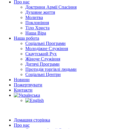
Про нас
Доктрини Армії Спасіння
Духовне життя
Молитва
Поклоніння
Тіло Христа
Наша Віра
Наша робота
Соціальні Програми
Молодіжне Служіння
Скаутський Рух
Жіноче Cлужіння
Дитячі Програми
Протидія торгівлі людьми
Соціальні Центри
Новини
Пожертвувати
Контакти
Домашня сторінка
Про нас