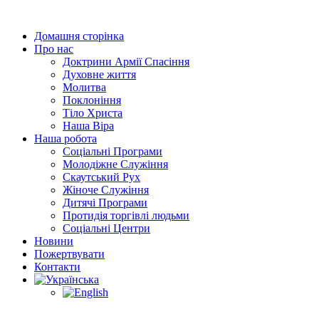
Перейти
до
Домашня сторінка
вмісту
Про нас
Доктрини Армії Спасіння
Духовне життя
Молитва
Поклоніння
Тіло Христа
Наша Віра
Наша робота
Соціальні Програми
Молодіжне Служіння
Скаутський Рух
Жіноче Cлужіння
Дитячі Програми
Протидія торгівлі людьми
Соціальні Центри
Новини
Пожертвувати
Контакти